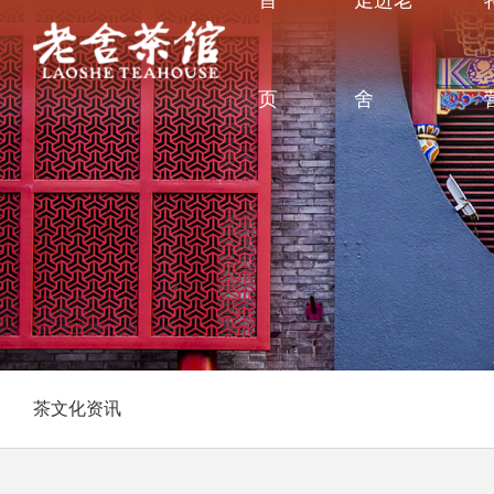
首
走进老
页
舍
茶文化资讯