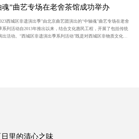
中轴魂”曲艺专场在老舍茶馆成功举办
“2023西城区非遗演出季”由北京曲艺团演出的“中轴魂”曲艺专场在老舍
系列活动自2013年推出以来，结合文化惠民工程，开展了包括传统
出活动。“西城区非遗演出季系列活动”既是对西城区非物质文化遗
护和传承工作奠定了坚实的基础，注入了新鲜活力，同时也为广大人
提供更广阔的传播途径，从而吸引更多的群众关注非遗文化，参与非
夏日里的清心之味