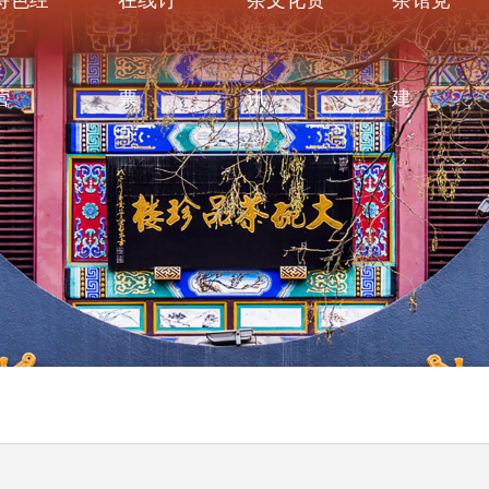
特色经
在线订
茶文化资
茶馆党
营
票
讯
建