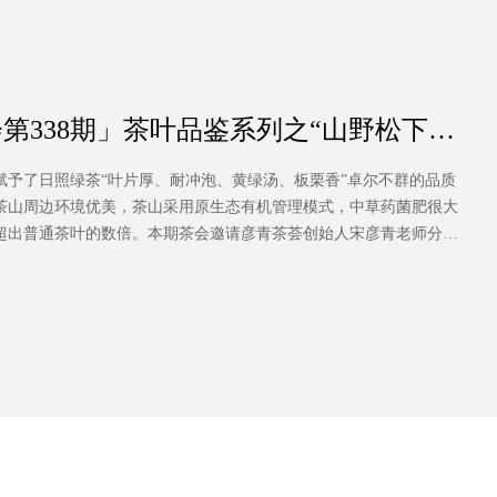
第338期」茶叶品鉴系列之“山野松下云
予了日照绿茶“叶片厚、耐冲泡、黄绿汤、板栗香”卓尔不群的品质
茶山周边环境优美，茶山采用原生态有机管理模式，中草药菌肥很大
超出普通茶叶的数倍。本期茶会邀请彦青茶荟创始人宋彦青老师分享