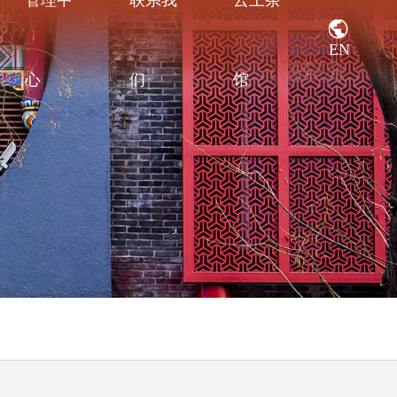
管理中
联系我
云上茶
EN
心
们
馆