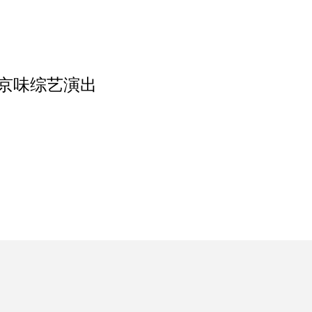
·茶》京味综艺演出