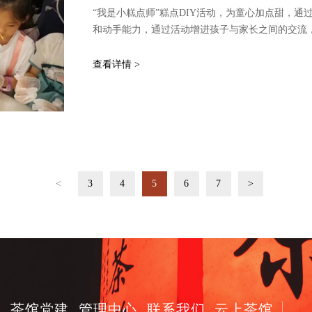
啦！赶快来预约！
“我是小糕点师”糕点DIY活动，为童心加点甜，
和动手能力，通过活动增进孩子与家长之间的交流
查看详情 >
<
3
4
5
6
7
>
讯
茶馆党建
管理中心
联系我们
云上茶馆