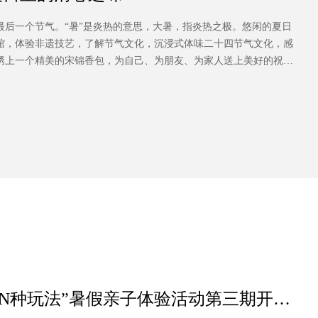
后一个节气。“暑”是炎热的意思，大暑，指炎热之极。悠闲的夏日
馆，体验非遗技艺，了解节气文化，沉浸式体味二十四节气文化，感
绣上一个精美的宋锦香包，为自己、为朋友、为家人送上美好的祝
的N种玩法”暑假亲子体验活动第三期开课