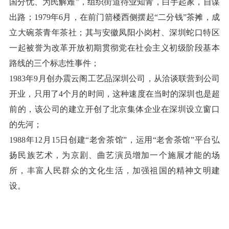
国分忧、为民解难”，组织街道待业知青，白手起家，自谋
出路；1979年6月，在前门箭楼西侧摆起“二分钱”茶摊，成
立大碗茶青年茶社；其与安徽凤阳小岗村、深圳蛇口特区
一起被誉为改革开放初期贯彻党在社会主义初级阶段基本
路线的三个标志性事件；
1983年9月创办震云阁工艺品深圳公司，从洽谈联营到公司
开业，只用了4个月的时间，这种速度在当时的深圳也是超
前的，该公司的建立开创了北京集体企业在深圳设立窗口
的先河；
1988年12月15日创建“老舍茶馆”，运用“老舍茶馆”平台弘
扬民族艺术，为京剧、曲艺演员增加一个施展才能的场
所，丰富人民群众的文化生活，加强祖国的精神文明建
设。