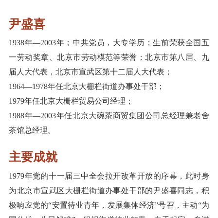
尹盛喜
1938年—2003年；中共党员，大专学历；生前荣获全国五
一劳动奖章、北京市劳动模范等荣誉；北京市第八届、九
届人大代表，北京市宣武区第十二届人大代表；
1964—1978年任北京大栅栏街道办事处干部；
1979年任北京大栅栏贸易公司经理；
1988年—2003年任北京大碗茶商贸集团公司总经理兼老舍
茶馆总经理。
主要成就
1979年党的十一届三中全会拉开改革开放的序幕，此时身
为北京市宣武区大栅栏街道办事处干部的尹盛喜同志，积
极响应党的“安置待业青年，发展集体经济”号召，主动“为