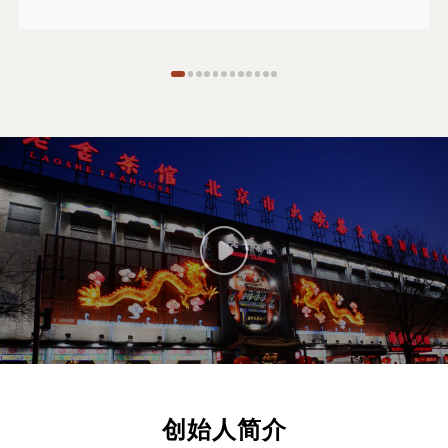
创始人简介