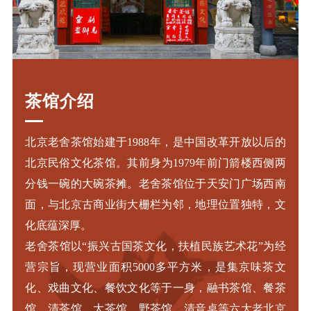
茶馆介绍
北京老舍茶馆始建于1988年，是中国改革开放以后的
北京民俗文化茶馆。其前身为1979年前门箭楼西侧两
分钱一碗的大碗茶摊。老舍茶馆位于天安门广场西南
面，与北京古商业街大栅栏为邻，地理位置独特，文
化底蕴深厚。
老舍茶馆以“振兴古国茶文化，扶植民族艺术花”为经
营宗旨，现营业面积5000多平方米，是集京味茶文
化、戏曲文化、餐饮文化等于一身，融书茶馆、餐茶
馆、清茶馆、大茶馆、野茶馆、清音桌等六大老北京