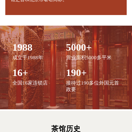
1988
5000
+
成立于1988年
营业面积5000多平米
16
+
190
+
全国16家连锁店
接待过190多位外国元首
政要
茶馆历史