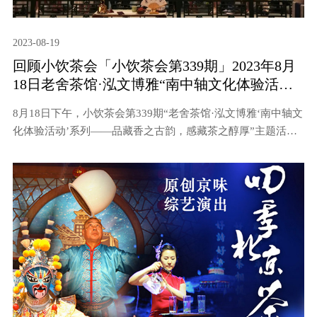
2023-08-19
回顾小饮茶会「小饮茶会第339期」2023年8月
18日老舍茶馆·泓文博雅“南中轴文化体验活
动”系列——品藏香之古韵 感藏茶之醇厚
8月18日下午，小饮茶会第339期“老舍茶馆·泓文博雅‘南中轴文
化体验活动’系列——品藏香之古韵，感藏茶之醇厚”主题活动
在老舍茶馆前门店艺苑举办，本期活动特别邀请泓文博雅艺术
馆资深讲解老师章磊女士向大家分享藏茶和藏香文化。本次活
动由小饮茶会负责人、茶叶公司产品销售研发负责人方茂芹主
持，北京市大碗茶文化发展有限公司副总经理尹智英和23位茶
友参加。