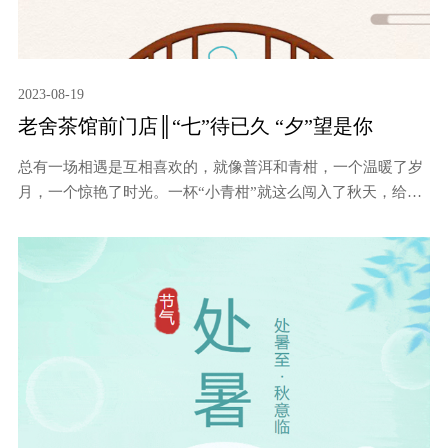
2023-08-19
老舍茶馆前门店║“七”待已久 “夕”望是你
总有一场相遇是互相喜欢的，就像普洱和青柑，一个温暖了岁
月，一个惊艳了时光。一杯“小青柑”就这么闯入了秋天，给您
带来一份最温润的呵护。8月19日至9月14日，在爱意满满的七
夕佳节到来之际，老舍茶馆特别推出“七”待已久、“夕”望是你
特惠套餐活动。和爱的人一起到老舍茶馆， 以花为语，以茶为
媒，许下“一辈子”的约定吧！