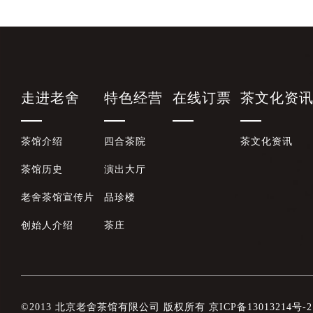
走进老舍
特色经营
在线订票
茶文化资
茶馆介绍
四合茶院
茶文化资讯
茶馆历史
演出大厅
老舍茶馆宣传片
品珍楼
创始人介绍
茶庄
©2013 北京老舍茶馆有限公司 版权所有
京ICP备13013214号-