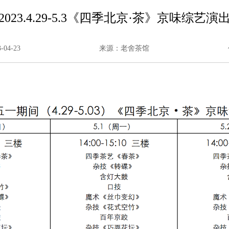
2023.4.29-5.3《四季北京·茶》京味综艺演
04-23
来源：老舍茶馆