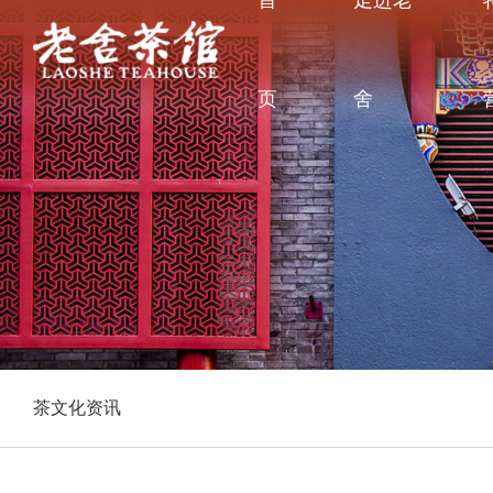
首
走进老
页
舍
茶文化资讯