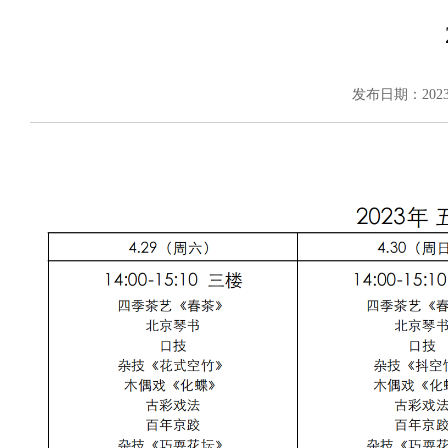
发布日期：2023-