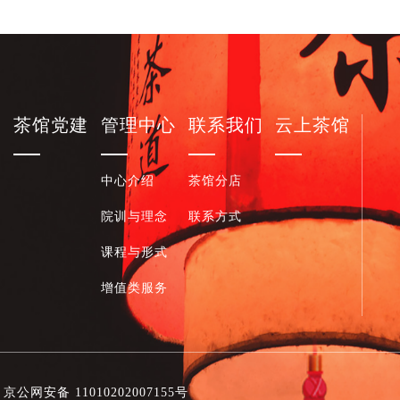
讯
茶馆党建
管理中心
联系我们
云上茶馆
中心介绍
茶馆分店
院训与理念
联系方式
课程与形式
增值类服务
2 京公网安备 11010202007155号