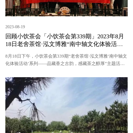
2023-08-19
回顾小饮茶会「小饮茶会第339期」2023年8月
18日老舍茶馆·泓文博雅“南中轴文化体验活
动”系列——品藏香之古韵 感藏茶之醇厚
8月18日下午，小饮茶会第339期“老舍茶馆·泓文博雅‘南中轴文
化体验活动’系列——品藏香之古韵，感藏茶之醇厚”主题活动
在老舍茶馆前门店艺苑举办，本期活动特别邀请泓文博雅艺术
馆资深讲解老师章磊女士向大家分享藏茶和藏香文化。本次活
动由小饮茶会负责人、茶叶公司产品销售研发负责人方茂芹主
持，北京市大碗茶文化发展有限公司副总经理尹智英和23位茶
友参加。