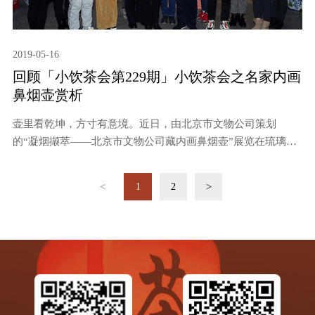
2019-05-16
回顾「小饮茶会第229期」小饮茶会之名家内画
鼻烟壶赏析
壶里看乾坤，方寸有意境。近日，由北京市文物公司策划
的“凝烟撷萃——北京市文物公司藏内画鼻烟壶”展览在琉璃厂
虹光阁开幕。展览展出了包括“京派内画四大家”在内的百余件
清末民国时期的内画鼻烟壶名家大师作品。1月11日，老舍茶
<
>
1
2
馆小饮茶会带领茶友们走进北京市文物公司虹光阁探知名家内
画鼻烟壶的魅力。北京市文物公司党委书记刘燕萍，北京老舍
茶馆有限公司常务副总经理唐波，北京市文物公司萃珍斋经营
部经理、文物鉴定专家刘国跃与十余位茶友参加。