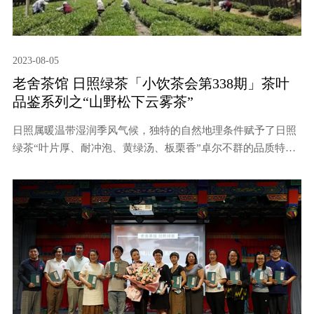
2023-08-05
老舍茶馆 日照绿茶「小饮茶会第338期」茶叶
品鉴系列之“山野松下云雾茶”
日照属暖温带湿润季风气候，独特的自然地理条件赋予了日照
绿茶“叶片厚、耐冲泡、黄绿汤、板栗香”卓尔不群的品质特
征。彦青生态茶园位于岚山区高兴镇白云山区，茶山周边环境
优美，茶山采用原生态有机管理模式，中草药菌肥很大程度地
解决了绿茶对肠胃的刺激，同时硒的含量也超出普通茶叶的数
倍。本期茶会邀请彦青茶荟创始人宋彦青老师分享日照绿茶
之“山野松下云雾茶”。